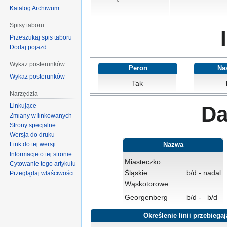
Katalog Archiwum
Spisy taboru
Przeszukaj spis taboru
Dodaj pojazd
Wykaz posterunków
Peron
Na
Wykaz posterunków
Tak
Narzędzia
Linkujące
Da
Zmiany w linkowanych
Strony specjalne
Wersja do druku
Link do tej wersji
Nazwa
Informacje o tej stronie
Miasteczko
Cytowanie tego artykułu
Śląskie
b/d
-
nadal
Przeglądaj właściwości
Wąskotorowe
Georgenberg
b/d
-
b/d
Określenie linii przebiega