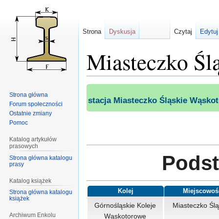
Strona
Dyskusja
Czytaj
Edytuj
Miasteczko Śl
Przejdź
Przejdź
Strona główna
do
do
stacja Miasteczko Śląskie Wąsko
Forum społeczności
nawigacji
wyszukiwania
Ostatnie zmiany
Pomoc
Katalog artykułów
prasowych
Podst
Strona główna katalogu
prasy
Katalog książek
Kolej
Miejscowoś
Strona główna katalogu
książek
Górnośląskie Koleje
Miasteczko Ślą
Archiwum Enkolu
Wąskotorowe