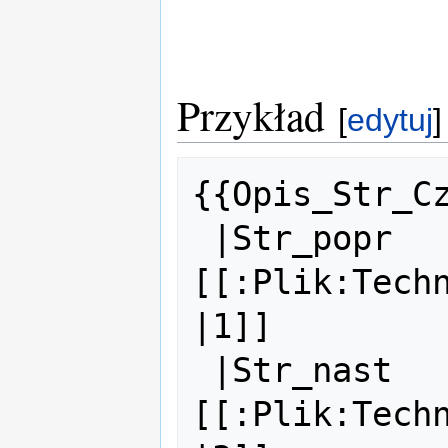
Przykład
[
edytuj
]
{{Opis_Str_Cz
 |Str_popr     = 
[[:Plik:Tech
|1]]

 |Str_nast     = 
[[:Plik:Tech