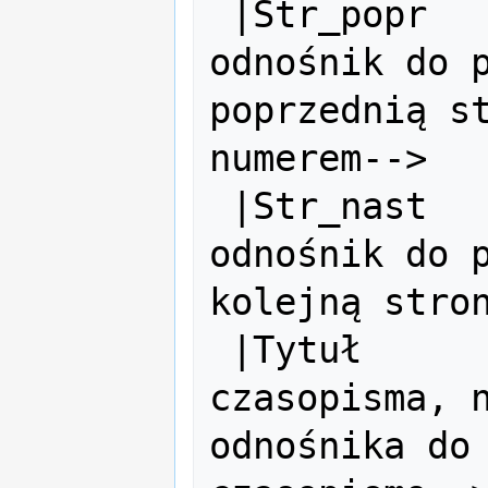
 |Str_popr     = <!-- tu wstaw 
odnośnik do p
poprzednią st
numerem-->

 |Str_nast     = <!-- tu wstaw 
odnośnik do p
kolejną stron
 |Tytuł        = <!-- tu wpisz tytuł 
czasopisma, n
odnośnika do 