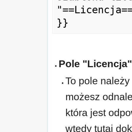
"==Licencja==
Pole "Licencja
To pole należy
możesz odnaleź
która jest odpo
wtedy tutaj dok