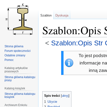
Szablon
Dyskusja
Szablon:Opis S
<
Szablon:Opis Str 
Strona główna
Forum społeczności
Przejdź
Przejdź
To jest podst
Ostatnie zmiany
do
do
Pomoc
informacje na
nawigacji
wyszukiwania
Katalog artykułów
inną zaw
prasowych
Strona główna katalogu
prasy
Katalog książek
Strona główna katalogu
Spis treści
książek
1
Użycie
Archiwum Enkolu
2
Przykład