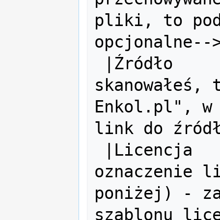
pliki, to pod
opcjonalne-->
 |Źródło       = <!-- jeśli sam 
skanowałeś, t
Enkol.pl", w 
link do źródł
 |Licencja     = <!-- tu wpisz 
oznaczenie li
poniżej) - za
szablonu lice