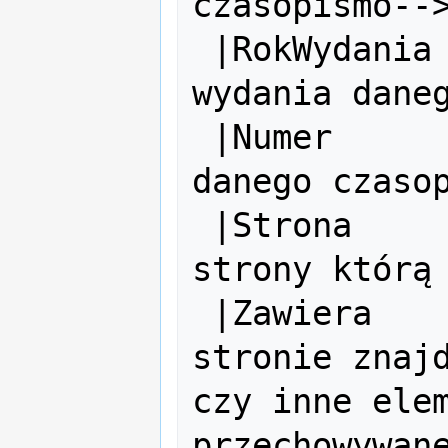
czasopismo-->
 |RokWydania   = <!-- tu wpisz rok 
wydania daneg
 |Numer        = <!-- tu wpisz numer 
danego czasop
 |Strona       = <!-- tu wpisz numer 
strony którą 
 |Zawiera      = <!-- jeśli na 
stronie znajd
czy inne elem
przechowywane