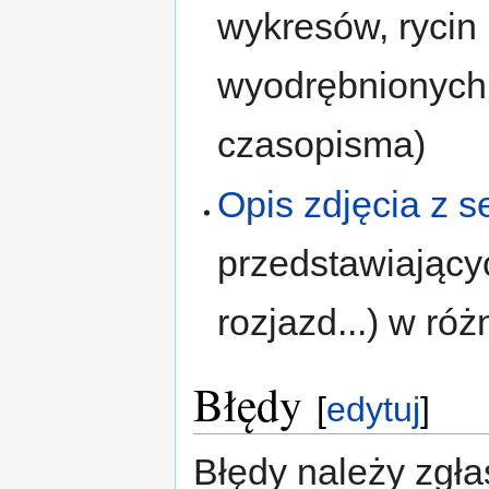
wykresów, rycin
wyodrębnionych 
czasopisma)
Opis zdjęcia z se
przedstawiający
rozjazd...) w ró
Błędy
[
edytuj
]
Błędy należy zgła