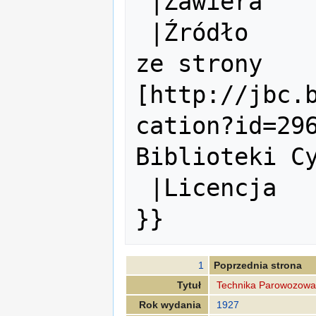
 |Zawiera      =

 |Źródło       = skan w formacie djvu 
ze strony 
[http://jbc.
cation?id=296
Biblioteki Cy
 |Licencja     = 

1
Poprzednia strona
Tytuł
Technika Parowozowa
Rok wydania
1927