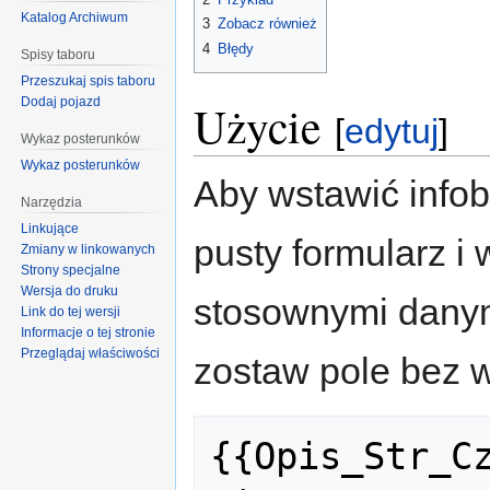
Katalog Archiwum
3
Zobacz również
4
Błędy
Spisy taboru
Przeszukaj spis taboru
Dodaj pojazd
Użycie
[
edytuj
]
Wykaz posterunków
Wykaz posterunków
Aby wstawić infob
Narzędzia
Linkujące
pusty formularz i
Zmiany w linkowanych
Strony specjalne
Wersja do druku
stosownymi danymi
Link do tej wersji
Informacje o tej stronie
Przeglądaj właściwości
zostaw pole bez w
{{Opis_Str_Cz