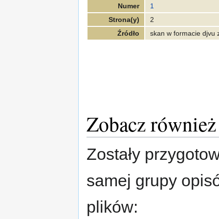
Numer
1
Strona(y)
2
Źródło
skan w formacie djvu 
Zobacz również
Zostały przygotow
samej grupy opis
plików: