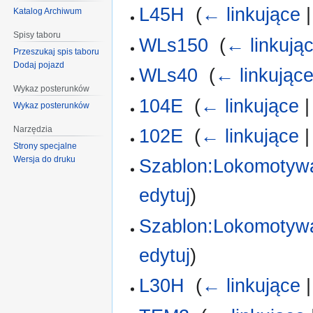
L45H
‎
(
← linkujące
Katalog Archiwum
Spisy taboru
WLs150
‎
(
← linkują
Przeszukaj spis taboru
Dodaj pojazd
WLs40
‎
(
← linkując
Wykaz posterunków
104E
‎
(
← linkujące
Wykaz posterunków
Narzędzia
102E
‎
(
← linkujące
Strony specjalne
Wersja do druku
Szablon:Lokomotywa
edytuj
)
Szablon:Lokomotywa 
edytuj
)
L30H
‎
(
← linkujące