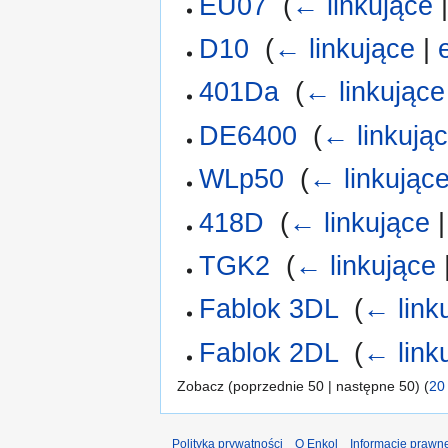
EU07
‎
(
← linkujące
D10
‎
(
← linkujące
|
401Da
‎
(
← linkujące
DE6400
‎
(
← linkują
WLp50
‎
(
← linkując
418D
‎
(
← linkujące
TGK2
‎
(
← linkujące
Fablok 3DL
‎
(
← link
Fablok 2DL
‎
(
← link
Zobacz (poprzednie 50 | następne 50) (
20
Polityka prywatności
O Enkol
Informacje prawn