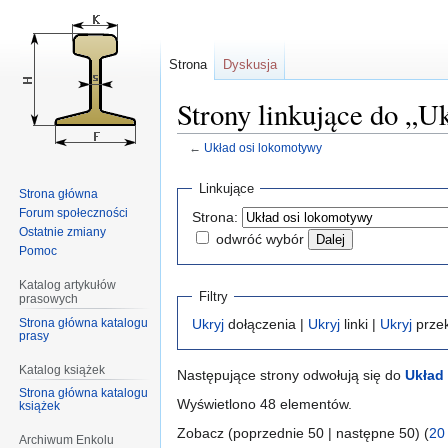
Strona
Dyskusja
Strony linkujące do „U
←
Układ osi lokomotywy
Przejdź
Przejdź
Linkujące
Strona główna
do
do
Forum społeczności
Strona:
nawigacji
wyszukiwania
Ostatnie zmiany
odwróć wybór
Pomoc
Katalog artykułów
Filtry
prasowych
Strona główna katalogu
Ukryj
dołączenia |
Ukryj
linki |
Ukryj
przek
prasy
Katalog książek
Następujące strony odwołują się do
Układ
Strona główna katalogu
Wyświetlono 48 elementów.
książek
Zobacz (poprzednie 50 | następne 50) (
20
Archiwum Enkolu