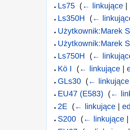
Ls75
‎
(
← linkujące
|
Ls350H
‎
(
← linkując
Użytkownik:Marek 
Użytkownik:Marek S
Ls750H
‎
(
← linkując
Kö I
‎
(
← linkujące
|
GLs30
‎
(
← linkujące
EU47 (E583)
‎
(
← lin
2E
‎
(
← linkujące
|
ed
S200
‎
(
← linkujące